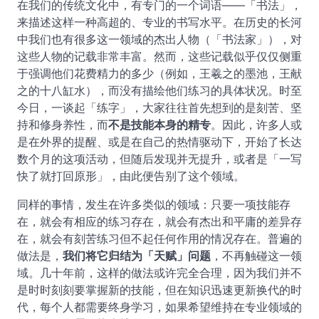
在我们的传统文化中，有专门的一个词语——「书法」，
来描述这样一种高超的、专业的书写水平。在历史的长河
中我们也有很多这一领域的杰出人物（「书法家」），对
这些人物的记载非常丰富。然而，这些记载似乎仅仅侧重
于强调他们花费精力的多少（例如，王羲之的墨池，王献
之的十八缸水），而没有描绘他们练习的具体状况。时至
今日，一谈起「练字」，大家往往首先想到的是刻苦、坚
持和修身养性，而
不是技能本身的精专
。因此，许多人或
是在外界的提醒、或是在自己的热情驱动下，开始了长达
数个月的这项活动，但随后发现并无提升，或者是「一写
快了就打回原形」，由此便告别了这个领域。
同样的事情，发生在许多类似的领域：只要一项技能存
在，就会有相应的练习存在，就会有杰出和平庸的差异存
在，就会有刻苦练习但不起任何作用的情况存在。普遍的
做法是，
我们将它归结为「天赋」问题
，不再触碰这一领
域。几十年前，这样的做法或许完全合理，因为我们并不
是时时刻刻要掌握新的技能，但在知识迅速更新换代的时
代，每个人都需要终身学习，如果希望维持在专业领域的