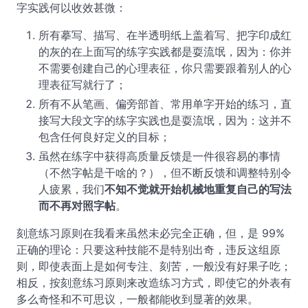
字实践何以收效甚微：
所有摹写、描写、在半透明纸上盖着写、把字印成红
的灰的在上面写的练字实践都是耍流氓，因为：你并
不需要创建自己的心理表征，你只需要跟着别人的心
理表征写就行了；
所有不从笔画、偏旁部首、常用单字开始的练习，直
接写大段文字的练字实践也是耍流氓，因为：这并不
包含任何良好定义的目标；
虽然在练字中获得高质量反馈是一件很容易的事情
（不然字帖是干啥的？），但不断反馈和调整特别令
人疲累，我们
不知不觉就开始机械地重复自己的写法
而不再对照字帖
。
刻意练习原则在我看来虽然未必完全正确，但，是 99%
正确的理论：只要这种技能不是特别出奇，违反这组原
则，即使表面上是如何专注、刻苦，一般没有好果子吃；
相反，按刻意练习原则来改造练习方式，即使它的外表有
多么奇怪和不可思议，一般都能收到显著的效果。