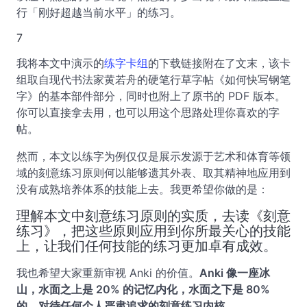
行「刚好超越当前水平」的练习。
7
我将本文中演示的
练字卡组
的下载链接附在了文末，该卡
组取自现代书法家黄若舟的硬笔行草字帖《如何快写钢笔
字》的基本部件部分，同时也附上了原书的 PDF 版本。
你可以直接拿去用，也可以用这个思路处理你喜欢的字
帖。
然而，本文以练字为例仅仅是展示发源于艺术和体育等领
域的刻意练习原则何以能够遗其外表、取其精神地应用到
没有成熟培养体系的技能上去。我更希望你做的是：
理解本文中刻意练习原则的实质，去读《刻意
练习》，把这些原则应用到你所最关心的技能
上，让我们任何技能的练习更加卓有成效。
我也希望大家重新审视 Anki 的价值。
Anki 像一座冰
山，水面之上是 20% 的记忆内化，水面之下是 80%
的、对待任何个人严肃追求的刻意练习内核。