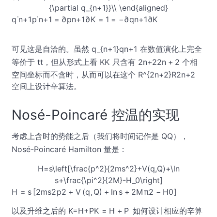
{\partial q_{n+1}}\\ \end{aligned}
q
˙
n
+
1
p
˙
n
+
1
=
∂
p
n
+
1
∂
K
=
1
=
−
∂
q
n
+
1
∂
K
可见这是自洽的。虽然
q_{n+1}
q
n
+
1
在数值演化上完全
等价于
t
t
，但从形式上看
K
K
只含有
2n+2
2
n
+
2
个相
空间坐标而不含时，从而可以在这个
R^{2n+2}
R
2
n
+
2
空间上设计辛算法。
Nosé-Poincaré 控温的实现
考虑上含时的势能之后（我们将时间记作是
Q
Q
），
Nosé-Poincaré Hamilton 量是：
H=s\left[\frac{p^2}{2ms^2}+V(q,Q)+\ln
s+\frac{\pi^2}{2M}-H_0\right]
H
=
s
[
2
m
s
2
p
2
+
V
(
q
,
Q
)
+
ln
s
+
2
M
π
2
−
H
0
]
以及升维之后的
K=H+P
K
=
H
+
P
如何设计相应的辛算