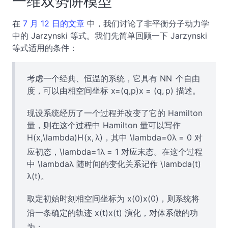
一维双势阱模型
在
7 月 12 日的文章
中，我们讨论了非平衡分子动力学
中的 Jarzynski 等式。我们先简单回顾一下 Jarzynski
等式适用的条件：
考虑一个经典、恒温的系统，它具有
N
N
个自由
度，可以由相空间坐标
x=(q,p)
x
=
(
q
,
p
)
描述。
现设系统经历了一个过程并改变了它的 Hamilton
量，则在这个过程中 Hamilton 量可以写作
H(x,\lambda)
H
(
x
,
λ
)
，其中
\lambda=0
λ
=
0
对
应初态，
\lambda=1
λ
=
1
对应末态。在这个过程
中
\lambda
λ
随时间的变化关系记作
\lambda(t)
λ
(
t
)
。
取定初始时刻相空间坐标为
x(0)
x
(
0
)
，则系统将
沿一条确定的轨迹
x(t)
x
(
t
)
演化，对体系做的功
为：