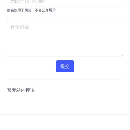
邮箱仅用于回复，不会公开展示
提交
暂无站内评论