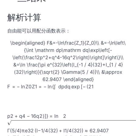
解析计算
自由能可以用配分函数表示：
\begin{aligned} F&=-\ln\frac{Z_1}{Z_0}\\ &=-\ln\left\
{\int \mathrm dp\mathrm dq\exp\left[-
\left(\frac12p^2+q^4-16q^2\right)\right]\right\}\\
&=\ln \frac{\pi e^{32}\left(I_{-1 / 4}(32)+I_{1 / 4}
(32)\right)}{\sqrt{2} \Gamma(5 / 4)}\\ &\approx
62.9407 \end{aligned}
∫
F
=
−
ln
Z
0
Z
1
=
−
ln
{
d
p
d
q
exp
[
−
(
2
1
p
2
+
q
4
−
16
q
2
)
]
}
=
ln
2
Γ
(
5/4
)
π
e
32
(
I
−
1/4
(
32
)
+
I
1/4
(
32
)
)
≈
62.9407