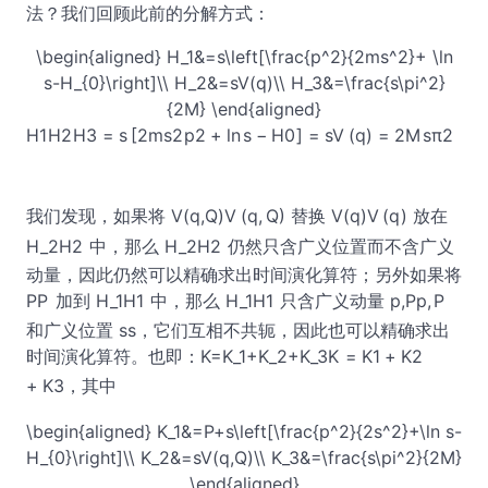
法？我们回顾此前的分解方式：
\begin{aligned} H_1&=s\left[\frac{p^2}{2ms^2}+ \ln
s-H_{0}\right]\\ H_2&=sV(q)\\ H_3&=\frac{s\pi^2}
{2M} \end{aligned}
H
1
H
2
H
3
=
s
[
2
m
s
2
p
2
+
ln
s
−
H
0
]
=
s
V
(
q
)
=
2
M
s
π
2
我们发现，如果将
V(q,Q)
V
(
q
,
Q
)
替换
V(q)
V
(
q
)
放在
H_2
H
2
中，那么
H_2
H
2
仍然只含广义位置而不含广义
动量，因此仍然可以精确求出时间演化算符；另外如果将
P
P
加到
H_1
H
1
中，那么
H_1
H
1
只含广义动量
p,P
p
,
P
和广义位置
s
s
，它们互相不共轭，因此也可以精确求出
时间演化算符。也即：
K=K_1+K_2+K_3
K
=
K
1
+
K
2
+
K
3
，其中
\begin{aligned} K_1&=P+s\left[\frac{p^2}{2s^2}+\ln s-
H_{0}\right]\\ K_2&=sV(q,Q)\\ K_3&=\frac{s\pi^2}{2M}
\end{aligned}