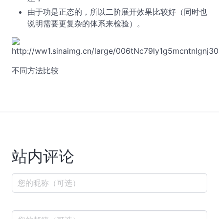
由于功是正态的，所以二阶展开效果比较好（同时也
说明需要更复杂的体系来检验）。
不同方法比较
站内评论