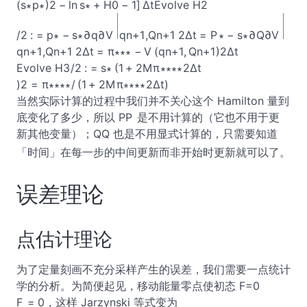
(
s
∗
p
∗
)
2
−
ln
s
∗
+
H
0
−
1
]
Δ
t
Evolve
H
2
/2
:
=
p
∗
−
s
∗
∂
q
∂
V
q
n
+
1
,
Q
n
+
1
2
Δ
t
=
P
∗
−
s
∗
∂
Q
∂
V
q
n
+
1
,
Q
n
+
1
2
Δ
t
=
π
∗∗∗
−
V
(
q
n
+
1
,
Q
n
+
1
)
2
Δ
t
Evolve
H
3
/2
:
=
s
∗
(
1
+
2
M
π
∗∗∗∗
2
Δ
t
)
2
=
π
∗∗∗∗
/
(
1
+
2
M
π
∗∗∗∗
2
Δ
t
)
当然实际计算的过程中我们并不关心这个 Hamilton 量到
底变化了多少，所以
P
P
是不用计算的（它也不用于更
新其他变量）；
Q
Q
也是不用显式计算的，只需要知道
「时间」在每一步的中间更新而非开始时更新就可以了。
误差理论
点估计理论
为了定量刻画不充分采样产生的误差，我们需要一点统计
学的分析。为简便起见，移动能量零点使初态
F=0
F
=
0
，这样 Jarzynski 等式变为