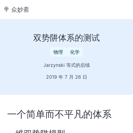
🍭️ 众妙斋
双势阱体系的测试
物理
化学
Jarzynski 等式的后续
2019 年 7 月 26 日
一个简单而不平凡的体系