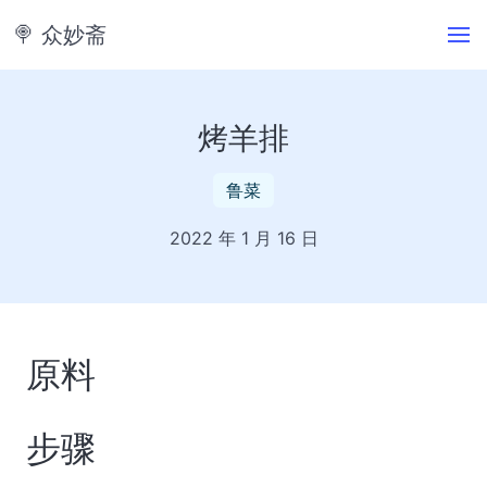
🍭️ 众妙斋
烤羊排
鲁菜
2022 年 1 月 16 日
原料
步骤