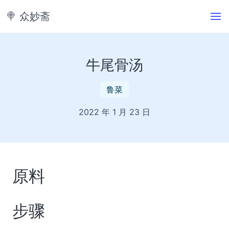
🍭️ 众妙斋
牛尾骨汤
鲁菜
2022 年 1 月 23 日
原料
步骤