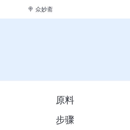
🍭️ 众妙斋
原料
步骤