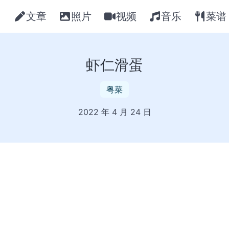
文章
照片
视频
音乐
菜谱
虾仁滑蛋
粤菜
2022 年 4 月 24 日