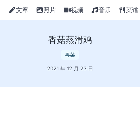
文章
照片
视频
音乐
菜谱
香菇蒸滑鸡
粤菜
2021 年 12 月 23 日