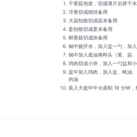
干香菇泡发，切成薄片后挤干水
洋葱切成细丝备用
大蒜拍散切成蒜末备用
姜拍散切成姜末备用
鲜香菇切成块备用
锅中烧开水，加入盐一勺，加入
锅中加入底油将料头（葱、蒜、
鸡肉切成小块，加入一勺盐和小
盆中加入鸡肉，加入盐、蚝油、
的油
装入大盘中中火蒸制 18 分钟