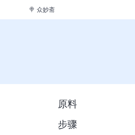
🍭️ 众妙斋
原料
步骤